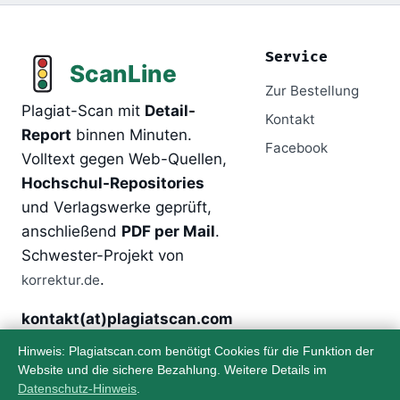
Service
Zur Bestellung
Plagiat-Scan mit
Detail-
Kontakt
Report
binnen Minuten.
Facebook
Volltext gegen Web-Quellen,
Hochschul-Repositories
und Verlagswerke geprüft,
anschließend
PDF per Mail
.
Schwester-Projekt von
.
korrektur.de
kontakt(at)plagiatscan.com
Hinweis: Plagiatscan.com benötigt Cookies für die Funktion der
Website und die sichere Bezahlung. Weitere Details im
Über
Rechtliches
Datenschutz-Hinweis
.