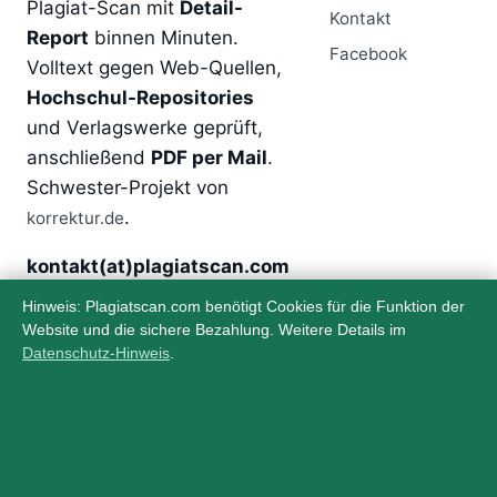
Plagiat-Scan mit
Detail-
Kontakt
Report
binnen Minuten.
Facebook
Volltext gegen Web-Quellen,
Hochschul-Repositories
und Verlagswerke geprüft,
anschließend
PDF per Mail
.
Schwester-Projekt von
.
korrektur.de
kontakt(at)plagiatscan.com
Hinweis: Plagiatscan.com benötigt Cookies für die Funktion der
Website und die sichere Bezahlung. Weitere Details im
Über
Rechtliches
Datenschutz-Hinweis
.
Startseite
Impressum
Anbieter
Datenschutz
AGB lesen