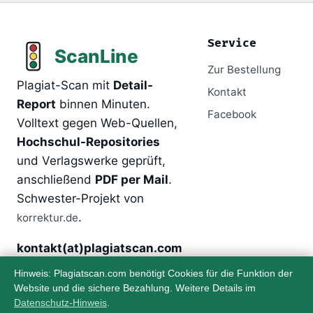
Service
Zur Bestellung
Plagiat-Scan mit
Detail-
Kontakt
Report
binnen Minuten.
Facebook
Volltext gegen Web-Quellen,
Hochschul-Repositories
und Verlagswerke geprüft,
anschließend
PDF per Mail
.
Schwester-Projekt von
.
korrektur.de
kontakt(at)plagiatscan.com
Hinweis: Plagiatscan.com benötigt Cookies für die Funktion der
Website und die sichere Bezahlung. Weitere Details im
Über
Rechtliches
Datenschutz-Hinweis
.