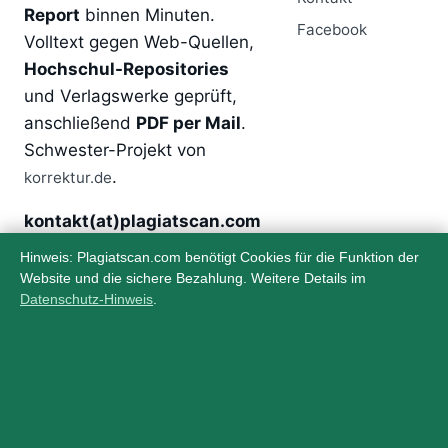
Report
binnen Minuten.
Facebook
Volltext gegen Web-Quellen,
Hochschul-Repositories
und Verlagswerke geprüft,
anschließend
PDF per Mail
.
Schwester-Projekt von
.
korrektur.de
kontakt(at)plagiatscan.com
Hinweis: Plagiatscan.com benötigt Cookies für die Funktion der
Website und die sichere Bezahlung. Weitere Details im
Über
Rechtliches
Datenschutz-Hinweis
.
Startseite
Impressum
Anbieter
Datenschutz
AGB lesen
Widerruf