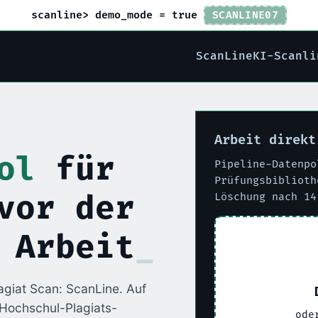
scanline> demo_mode = true
SCANLINE07
ScanLine
KI-Scanli
Arbeit direkt
ol
für
Pipeline-Datenpo
Prüfungsbiblioth
vor der
Löschung nach 14
 Arbeit
lagiat Scan: ScanLine. Auf
e Hochschul-Plagiats-
ode