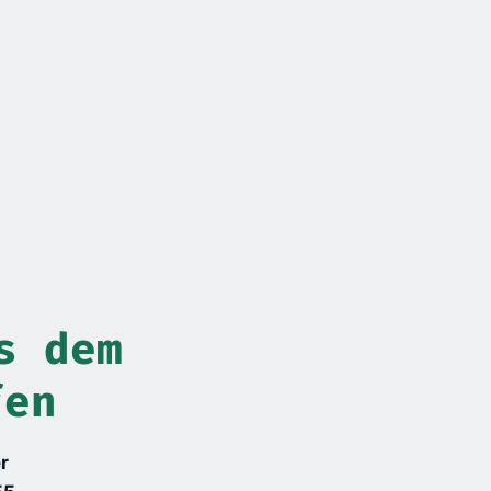
s dem
fen
r