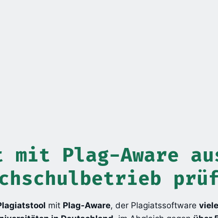
t mit Plag-Aware au
chschulbetrieb prü
Plagiatstool
mit
Plag-Aware
, der Plagiatssoftware
viele