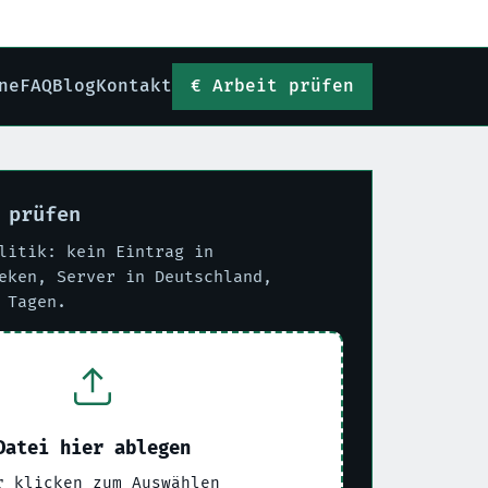
ne
FAQ
Blog
Kontakt
Arbeit prüfen
 prüfen
litik: kein Eintrag in
eken, Server in Deutschland,
 Tagen.
Datei hier ablegen
r klicken zum Auswählen