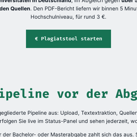
niversitäten in Deutschland
, im Abgleich gegen
über 
rden Quellen
. Den PDF-Bericht liefern wir binnen 5 Minu
Hochschulniveau, für rund 3 €.
Plagiatstool starten
ipeline vor der Ab
 gegliederte Pipeline aus: Upload, Textextraktion, Quell
erfolgen Sie live im Status-Panel und sehen jederzeit, 
 der Bachelor- oder Masterabgabe zahlt sich das aus. S