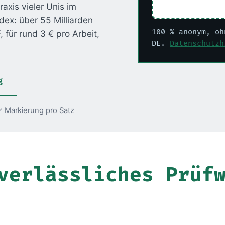
raxis vieler Unis im
dex: über 55 Milliarden
100 % anonym, oh
 für rund 3 € pro Arbeit,
DE.
Datenschutzh
g
 Markierung pro Satz
verlässliches Prüf