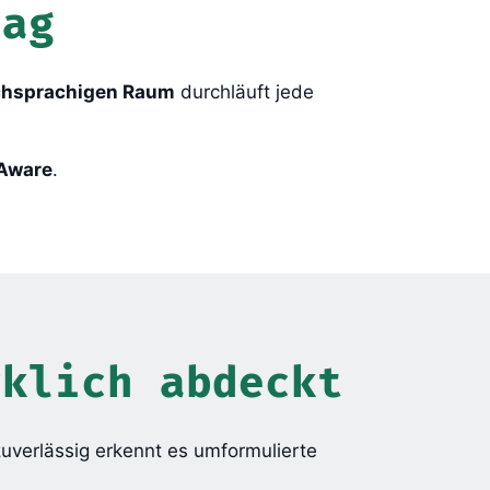
tag
chsprachigen Raum
durchläuft jede
Aware
.
rklich abdeckt
zuverlässig erkennt es umformulierte