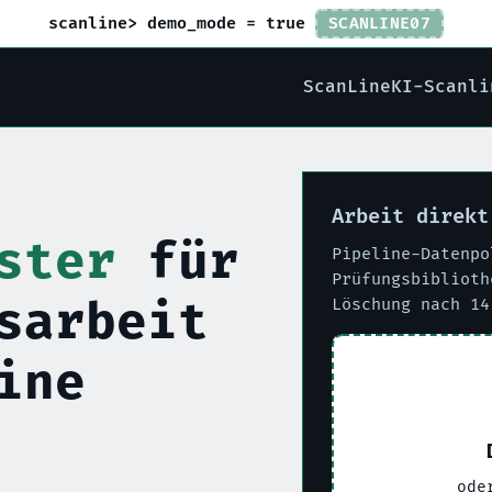
scanline> demo_mode = true
SCANLINE07
ScanLine
KI-Scanli
Arbeit direkt
ster
für
Pipeline-Datenpo
Prüfungsbiblioth
sarbeit
Löschung nach 14
ine
ode