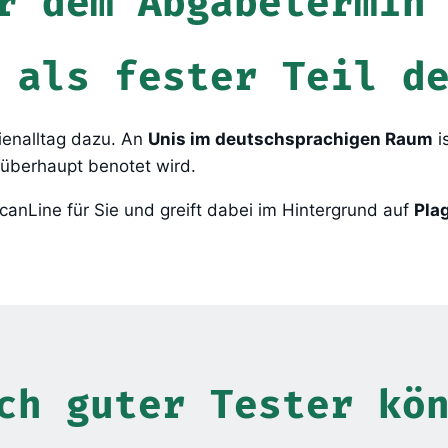
r dem Abgabetermin
 als fester Teil d
ienalltag dazu. An
Unis im deutschsprachigen Raum
i
 überhaupt benotet wird.
anLine für Sie und greift dabei im Hintergrund auf
Pla
ch guter Tester kö