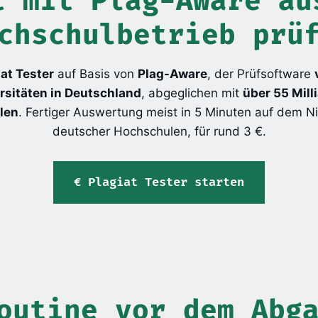
t mit Plag-Aware au
chschulbetrieb prü
iat Tester
auf Basis von
Plag-Aware
, der Prüfsoftware
rsitäten in Deutschland
, abgeglichen mit
über 55 Mill
len
. Fertiger Auswertung meist in 5 Minuten auf dem N
deutscher Hochschulen, für rund 3 €.
Plagiat Tester starten
outine vor dem Abg