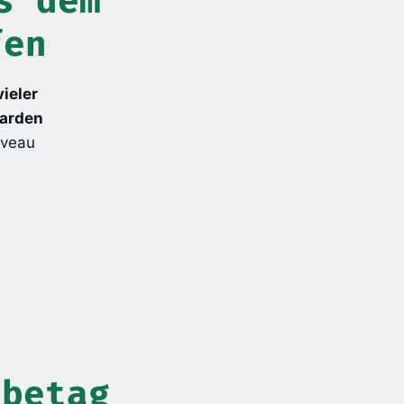
s dem
fen
vieler
iarden
iveau
abetag