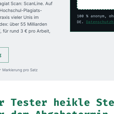
lagiat Scan: ScanLine. Auf
e Hochschul-Plagiats-
100 % anonym, oh
raxis vieler Unis im
DE.
Datenschutzh
dex: über 55 Milliarden
 für rund 3 € pro Arbeit,
g
 Markierung pro Satz
r Tester heikle St