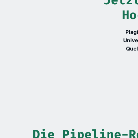
Jetz
Ho
Plag
Unive
Quel
Die Pipeline-R