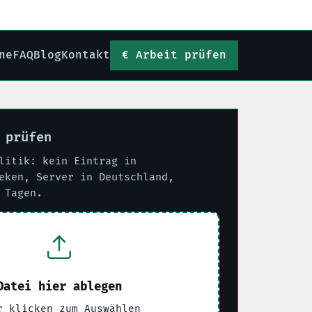
ne
FAQ
Blog
Kontakt
Arbeit prüfen
 prüfen
litik: kein Eintrag in
eken, Server in Deutschland,
 Tagen.
Datei hier ablegen
r klicken zum Auswählen